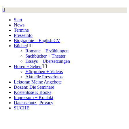
Start
News
Termine
Presseinfo
Biographie – English CV
Bücher
Romane + Erzählungen
Sachbücher + Theater
Essays + Über­setzungen
Hören + Sehen
Hörproben + Videos
Aktuelle Pressefotos
Lektorat: Meine Angebote
Dozent: Die Seminare
Kostenlose E-Books
Impressum + Kontakt
Datenschutz | Privacy
SUCHE