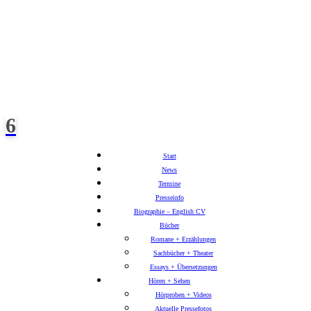
Start
News
Termine
Presseinfo
Biographie – English CV
Bücher
Romane + Erzählungen
Sachbücher + Theater
Essays + Über­setzungen
Hören + Sehen
Hörproben + Videos
Aktuelle Pressefotos