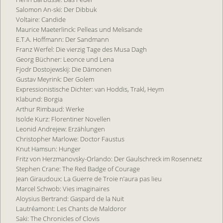
Salo­mon An-ski: Der Di­bbuk
Voltaire: Candide
Maurice Maeterlinck: Pelleas und Melisande
E.T.A. Hoffmann: Der Sandmann
Franz Werfel: Die vier­zig Tage des Musa Dagh
Georg Büchner: Leonce und Lena
Fjodr Dostojewskij: Die Dämonen
Gustav Mey­rink: Der Golem
Expres­sionis­tische Dich­ter: van Hod­dis, Trakl, Heym
Klabund: Borgia
Arthur Rimbaud: Werke
Isolde Kurz: Florentiner Novellen
Leonid Andrejew: Erzählungen
Christopher Marlowe: Doctor Faustus
Knut Hamsun: Hunger
Fritz von Herzmanovsky-Orlando: Der Gaulschreck im Rosennetz
Ste­phen Crane: The Red Badge of Courage
Jean Gi­rau­doux: La Guer­re de Troie n’aura pas lieu
Mar­cel Schwob: Vies ima­ginai­res
Aloy­sius Ber­trand: Gas­pard de la Nuit
Lau­tréa­mont: Les Chants de Mal­do­ror
Saki: The Chro­ni­cles of Clo­vis