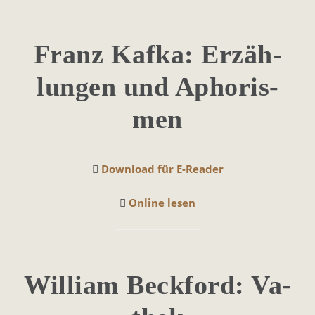
Franz Kaf­ka: Er­zäh­
lun­gen und Apho­ris­
men
Download für E-Reader
Online lesen
Wil­liam Beck­ford: Va­