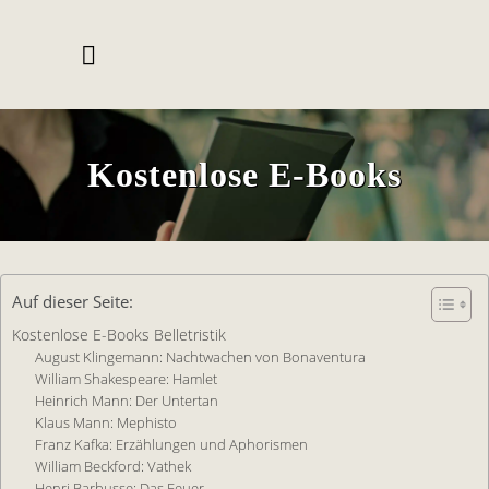
Kostenlose E-Books
Auf dieser Seite:
Kostenlose E-Books Belletristik
August Klingemann: Nachtwachen von Bonaventura
William Shakespeare: Hamlet
Heinrich Mann: Der Untertan
Klaus Mann: Me­phis­to
Franz Kaf­ka: Er­zäh­lun­gen und Apho­ris­men
Wil­liam Beck­ford: Va­thek
Henri Bar­busse: Das Feuer