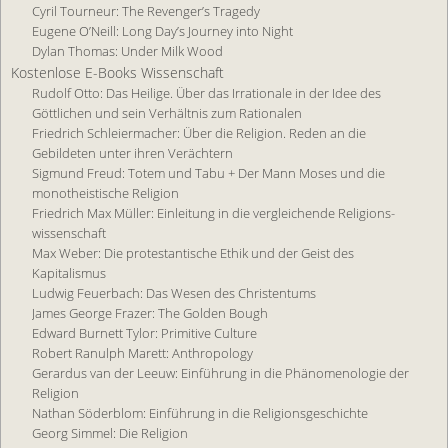
Cyril Tourneur: The Revenger’s Tragedy
Eugene O’Neill: Long Day’s Journey into Night
Dylan Thomas: Under Milk Wood
Kostenlose E-Books Wissenschaft
Rudolf Otto: Das Heilige. Über das Irrationale in der Idee des
Göttlichen und sein Verhältnis zum Rationalen
Friedrich Schleiermacher: Über die Religion. Reden an die
Gebildeten unter ihren Verächtern
Sigmund Freud: Totem und Tabu + Der Mann Moses und die
monotheistische Religion
Friedrich Max Müller: Einleitung in die vergleichende Religions­
wissenschaft
Max Weber: Die protestantische Ethik und der Geist des
Kapitalismus
Ludwig Feuerbach: Das Wesen des Christentums
James George Frazer: The Golden Bough
Edward Burnett Tylor: Primitive Culture
Robert Ranulph Marett: Anthropology
Gerardus van der Leeuw: Einführung in die Phänomenologie der
Religion
Nathan Söderblom: Einführung in die Reli­gions­ge­schichte
Georg Simmel: Die Religion